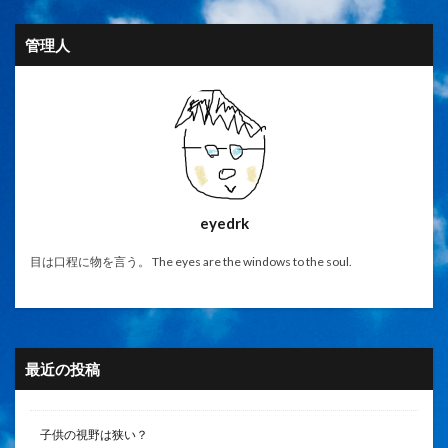
管理人
eyedrk
目は口程に物を言う。 The eyes are the windows to the soul.
最近の投稿
子供の視野は狭い？